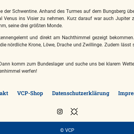
le der Schwentine. Anhand des Turmes auf dem Bungsberg übe
 Venus ins Visier zu nehmen. Kurz darauf war auch Jupiter 
ihm, seine drei größten Monde.
r kennengelernt und direkt am Nachthimmel gezeigt bekommen
die nördliche Krone, Löwe, Drache und Zwillinge. Zudem lässt s
 Dann komm zum Bundeslager und suche uns bei klarem Wetter.
nenhimmel werfen!
akt
VCP-Shop
Datenschutzerklärung
Impr
Instagram
Besuche
den
VCP
© VCP
Blog