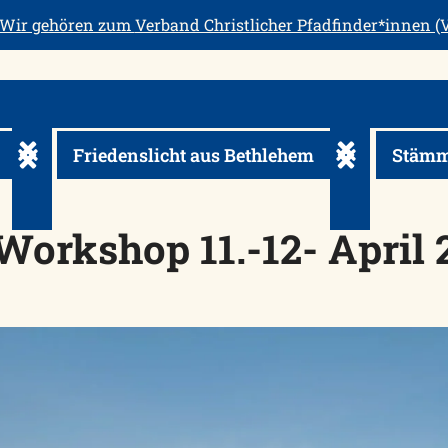
Wir gehören zum
Verband Christlicher Pfadfinder*innen (V
Friedenslicht aus Bethlehem
Stämm
usklappen
Untermenü ein-/ausklappen
Untermenü ein
orkshop 11.-12- April 