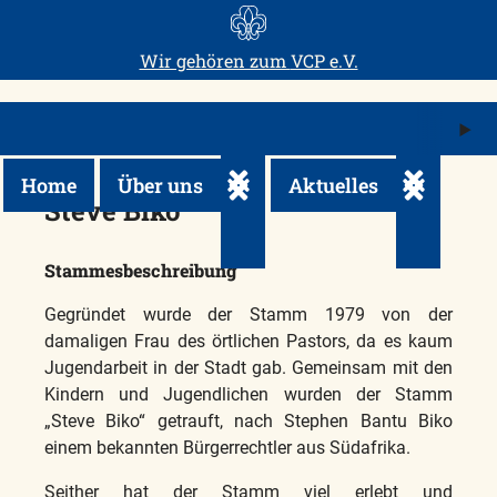
Skip
to
Wir gehören zum
VCP e.V.
content
M
ö
Home
Über uns
Aktuelles
Untermenü ein-/ausklappen
Untermenü 
Steve Biko
Stammesbeschreibung
Gegründet wurde der Stamm 1979 von der
damaligen Frau des örtlichen Pastors, da es kaum
Jugendarbeit in der Stadt gab. Gemeinsam mit den
Kindern und Jugendlichen wurden der Stamm
„Steve Biko“ getrauft, nach Stephen Bantu Biko
einem bekannten Bürgerrechtler aus Südafrika.
Seither hat der Stamm viel erlebt und