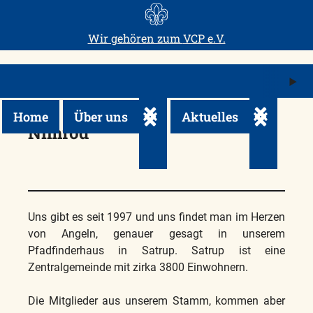
Skip
to
Wir gehören zum
VCP e.V.
content
M
ö
Home
Über uns
Aktuelles
Untermenü ein-/ausklappen
Untermenü 
Nimrod
Uns gibt es seit 1997 und uns findet man im Herzen
von Angeln, genauer gesagt in unserem
Pfadfinderhaus in Satrup. Satrup ist eine
Zentralgemeinde mit zirka 3800 Einwohnern.
Die Mitglieder aus unserem Stamm, kommen aber