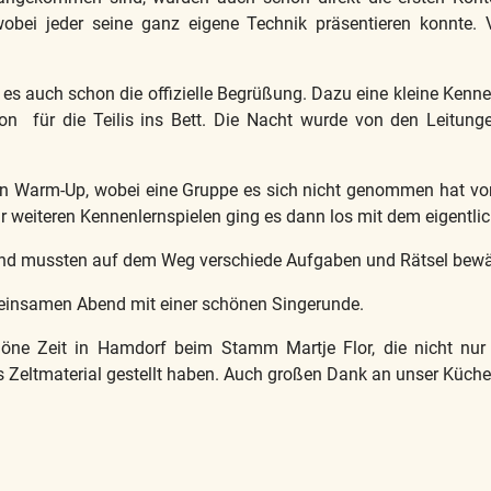
wobei jeder seine ganz eigene Technik präsentieren konnte.
 auch schon die offizielle Begrüßung. Dazu eine kleine Kenne
n für die Teilis ins Bett. Die Nacht wurde von den Leitung
en Warm-Up, wobei eine Gruppe es sich nicht genommen hat vor 
weiteren Kennenlernspielen ging es dann los mit dem eigentlic
nd mussten auf dem Weg verschiede Aufgaben und Rätsel bewäl
insamen Abend mit einer schönen Singerunde.
chöne Zeit in Hamdorf beim Stamm Martje Flor, die nicht nur 
s Zeltmaterial gestellt haben. Auch großen Dank an unser Küch