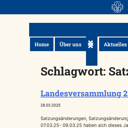
Skip
to
content
Home
Über uns
Aktuelles
Untermenü ein-/a
Schlagwort:
Sat
Landesversammlung 2
28.03.2025
Satzungsänderungen, Satzungsänderung
07.03.25- 09.03.25 haben sich dieses J