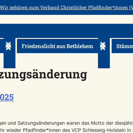
Wir gehören zum
Verband Christlicher Pfadfinder*innen (V
Friedenslicht aus Bethlehem
Stämm
usklappen
Untermenü ein-/ausklappen
Untermenü ein
zungsänderung
025
en und Satzungsänderungen waren das Motto der diesjäh
ahr wieder Pfadfinder*innen des VCP Schleswig-Holstein i