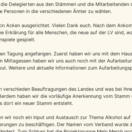
ahr die Delegierten aus den Stämmen und die Mitarbeitende
e Personen in die verschiedenen Ämter zu wählen.
on Acken ausgerichtet. Vielen Dank euch. Nach dem Ank
ine Erklärung für alle Menschen, die neue auf der LV sind,
spiele gespielt.
hen Tagung angefangen. Zuerst haben wir uns mit dem Hau
m Mittagessen haben wir uns auch noch mit der Aufarbeitu
put. Weitere und aktuelle Informationen zum Aufarbeitungsp
n verschieden Beauftragungen des Landes und was bei ihnen 
ußerdem haben wir die vorläufige Anerkennung vom Stamm 
es dort ein neuer Stamm entsteht.
en wir noch ein Input und Austausch zur Thema Alkohol au
rungen zu beschäftigen. Der Namen vom Verband wurde zu
eändert. Zum Schluss hat die Projektgruppe Mein Merch noch