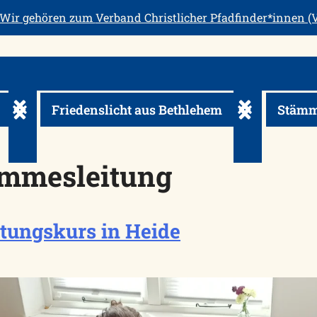
Wir gehören zum
Verband Christlicher Pfadfinder*innen (V
Friedenslicht aus Bethlehem
Stämm
usklappen
Untermenü ein-/ausklappen
Untermenü ein
mmesleitung
tungskurs in Heide