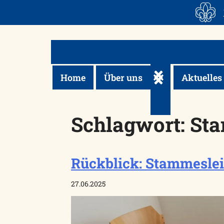
Skip
to
content
Home
Über uns
Aktuelles
Untermenü ein-/a
Schlagwort:
Sta
Rückblick: Stammeslei
27.06.2025