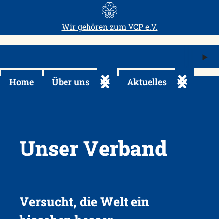
Skip
to
Wir gehören zum
VCP e.V.
content
M
ö
Home
Über uns
Aktuelles
Untermenü ein-/ausklappen
Untermenü 
Unser Verband
Versucht, die Welt ein