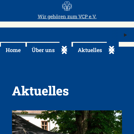
Skip
to
Wir gehören zum
VCP e.V.
content
M
ö
Home
Über uns
Aktuelles
Untermenü ein-/ausklappen
Untermenü 
Aktuelles