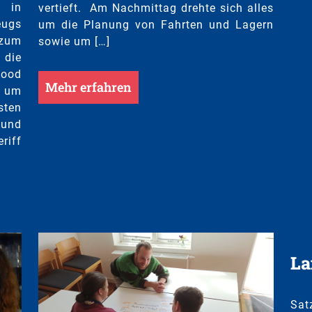
 in
vertieft. Am Nachmittag drehte sich alles
eugs
um die Planung von Fahrten und Lagern
 zum
sowie um […]
 die
wood
Mehr erfahren
t um
sten
 und
riff
La
Sat