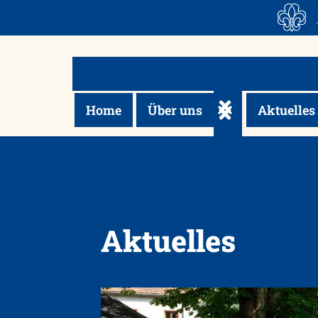
Skip
to
content
Home
Über uns
Aktuelles
Untermenü ein-/a
Aktuelles