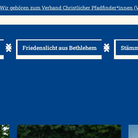
Wir gehören zum
Verband Christlicher Pfadfinder*innen (V
Friedenslicht aus Bethlehem
Stämm
usklappen
Untermenü ein-/ausklappen
Untermenü ein