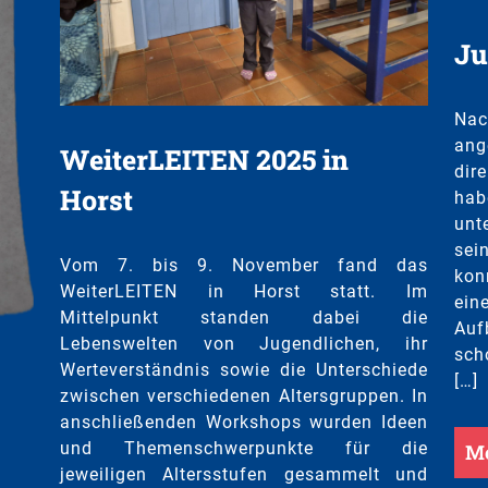
Ju
Nac
ang
WeiterLEITEN 2025 in
dir
Horst
hab
unt
sei
Vom 7. bis 9. November fand das
kon
WeiterLEITEN in Horst statt. Im
ei
Mittelpunkt standen dabei die
Auf
Lebenswelten von Jugendlichen, ihr
sch
Werteverständnis sowie die Unterschiede
[…]
zwischen verschiedenen Altersgruppen. In
anschließenden Workshops wurden Ideen
und Themenschwerpunkte für die
Me
jeweiligen Altersstufen gesammelt und