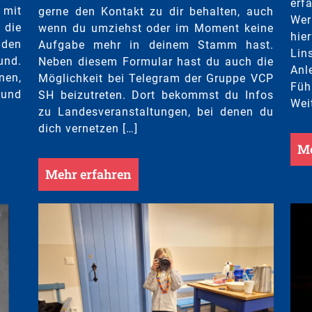
erf
 mit
gerne den Kontakt zu dir behalten, auch
Wer
 die
wenn du umziehst oder im Moment keine
hie
nden
Aufgabe mehr in deinem Stamm hast.
Li
und.
Neben diesem Formular hast du auch die
Anl
nen,
Möglichkeit bei Telegram der Gruppe VCP
Füh
und
SH beizutreten. Dort bekommst du Infos
Weit
zu Landesveranstaltungen, bei denen du
dich vernetzen […]
Me
Mehr erfahren