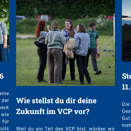
6
St
11
eine
Wie stellst du dir deine
 der
Die
neck
Zukunft im VCP vor?
Ges
 wie
Gut
für
me
ools
Weil du ein Teil des VCP bist, würden wir