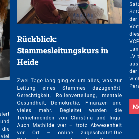
Sa
Sat
der
Vom
die
Rückblick:
VCP
Stammesleitungskurs in
Lan
LV 
Heide
aus
der
wic
Zwei Tage lang ging es um alles, was zur
Per
Leitung eines Stammes dazugehört:
Gerechtigkeit, Rollenverteilung, mentale
Gesundheit, Demokratie, Finanzen und
Me
vieles mehr. Begleitet wurden die
iert
Teilnehmenden von Christina und Inga.
 und
Auch Mathilde war – trotz Abwesenheit
 die
vor Ort – online zugeschaltet.Die
viel