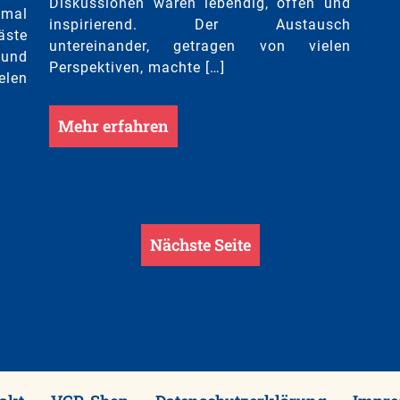
Diskussionen waren lebendig, offen und
nmal
inspirierend. Der Austausch
äste
untereinander, getragen von vielen
 und
Perspektiven, machte […]
elen
Mehr erfahren
Nächste Seite